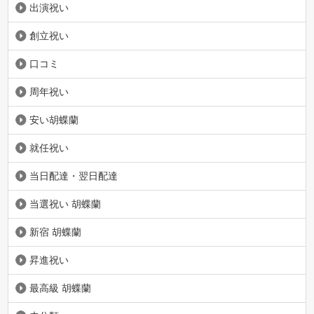
出演祝い
創立祝い
口コミ
周年祝い
安い胡蝶蘭
就任祝い
当日配達・翌日配達
当選祝い 胡蝶蘭
新宿 胡蝶蘭
昇進祝い
最高級 胡蝶蘭