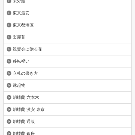
未分類
東京最安
東京都港区
楽屋花
祝賀会に贈る花
移転祝い
立札の書き方
縁起物
胡蝶蘭 六本木
胡蝶蘭 激安 東京
胡蝶蘭 通販
胡蝶蘭 銀座