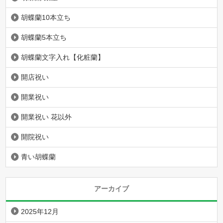
胡蝶蘭10本立ち
胡蝶蘭5本立ち
胡蝶蘭文字入れ【化粧蘭】
開店祝い
開業祝い
開業祝い 花以外
開院祝い
青い胡蝶蘭
アーカイブ
2025年12月