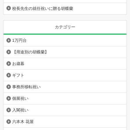
校長先生の就任祝いに贈る胡蝶蘭
カテゴリー
1万円台
【用途別の胡蝶蘭】
お歳暮
ギフト
事務所移転祝い
個展祝い
入閣祝い
六本木 花屋