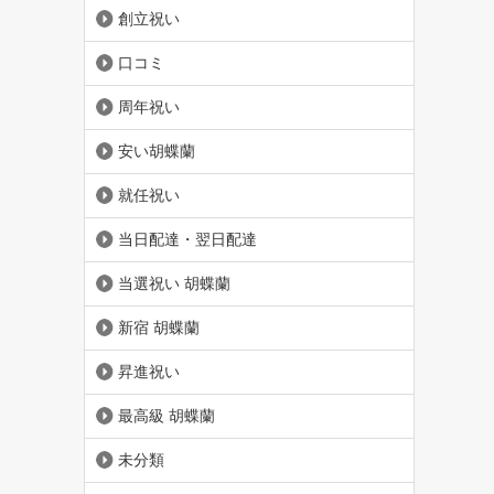
創立祝い
口コミ
周年祝い
安い胡蝶蘭
就任祝い
当日配達・翌日配達
当選祝い 胡蝶蘭
新宿 胡蝶蘭
昇進祝い
最高級 胡蝶蘭
未分類