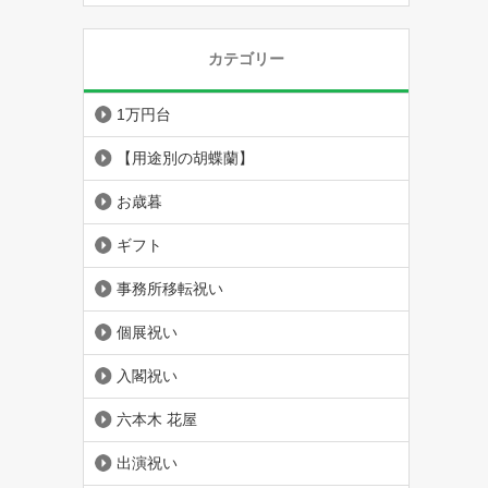
カテゴリー
1万円台
【用途別の胡蝶蘭】
お歳暮
ギフト
事務所移転祝い
個展祝い
入閣祝い
六本木 花屋
出演祝い