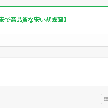
激安で高品質な安い胡蝶蘭】