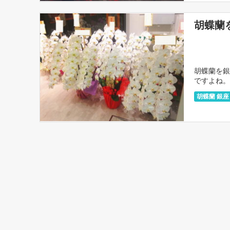
胡蝶蘭
胡蝶蘭を銀
ですよね。
円・・・。
胡蝶蘭 銀座