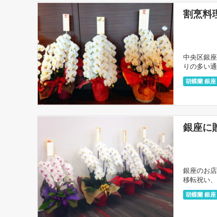
割烹料
中央区銀座
りの多い通
のビルに入
胡蝶蘭 銀座
銀座に
銀座のお店
移転祝い、
蘭を贈りた
胡蝶蘭 銀座