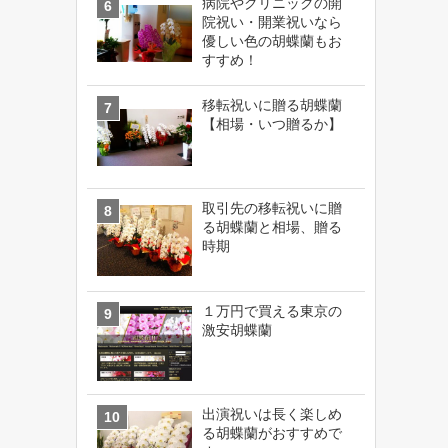
病院やクリニックの開
院祝い・開業祝いなら
優しい色の胡蝶蘭もお
すすめ！
移転祝いに贈る胡蝶蘭
【相場・いつ贈るか】
取引先の移転祝いに贈
る胡蝶蘭と相場、贈る
時期
１万円で買える東京の
激安胡蝶蘭
出演祝いは長く楽しめ
る胡蝶蘭がおすすめで