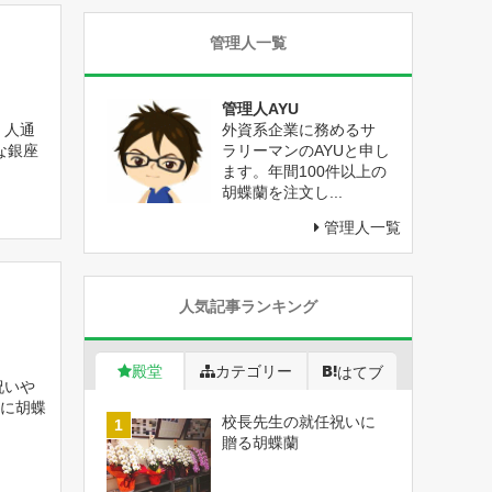
管理人一覧
管理人AYU
 人通
外資系企業に務めるサ
な銀座
ラリーマンのAYUと申し
ます。年間100件以上の
胡蝶蘭を注文し...
管理人一覧
人気記事ランキング
殿堂
カテゴリー
はてブ
祝いや
に胡蝶
校長先生の就任祝いに
贈る胡蝶蘭