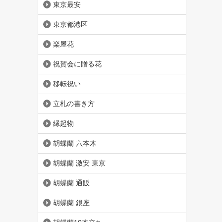
東京最安
東京都港区
楽屋花
祝賀会に贈る花
移転祝い
立札の書き方
縁起物
胡蝶蘭 六本木
胡蝶蘭 激安 東京
胡蝶蘭 通販
胡蝶蘭 銀座