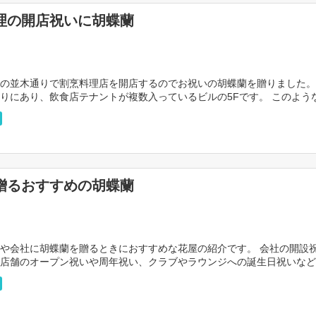
理の開店祝いに胡蝶蘭
の並木通りで割烹料理店を開店するのでお祝いの胡蝶蘭を贈りました。
りにあり、飲食店テナントが複数入っているビルの5Fです。 このよう
っているお店に共通するのがお祝花の置き場所があま […]
贈るおすすめの胡蝶蘭
や会社に胡蝶蘭を贈るときにおすすめな花屋の紹介です。 会社の開設
店舗のオープン祝いや周年祝い、クラブやラウンジへの誕生日祝いなど
いとき、高品質で安い胡蝶蘭を最短で当日に贈れるサー […]