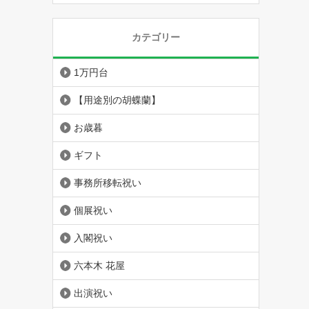
カテゴリー
1万円台
【用途別の胡蝶蘭】
お歳暮
ギフト
事務所移転祝い
個展祝い
入閣祝い
六本木 花屋
出演祝い