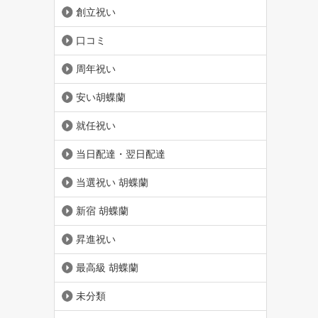
創立祝い
口コミ
周年祝い
安い胡蝶蘭
就任祝い
当日配達・翌日配達
当選祝い 胡蝶蘭
新宿 胡蝶蘭
昇進祝い
最高級 胡蝶蘭
未分類