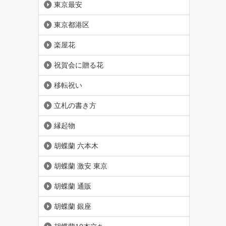
東京最安
東京都港区
楽屋花
祝賀会に贈る花
移転祝い
立札の書き方
縁起物
胡蝶蘭 六本木
胡蝶蘭 激安 東京
胡蝶蘭 通販
胡蝶蘭 銀座