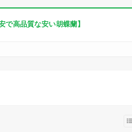
激安で高品質な安い胡蝶蘭】