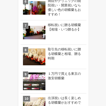
病院やクリニックの開
院祝い・開業祝いなら
優しい色の胡蝶蘭もお
すすめ！
移転祝いに贈る胡蝶蘭
【相場・いつ贈るか】
取引先の移転祝いに贈
る胡蝶蘭と相場、贈る
時期
１万円で買える東京の
激安胡蝶蘭
出演祝いは長く楽しめ
る胡蝶蘭がおすすめで