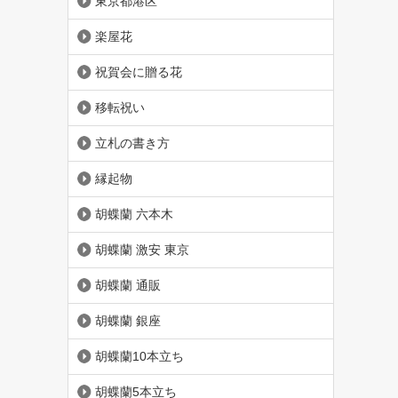
東京都港区
楽屋花
祝賀会に贈る花
移転祝い
立札の書き方
縁起物
胡蝶蘭 六本木
胡蝶蘭 激安 東京
胡蝶蘭 通販
胡蝶蘭 銀座
胡蝶蘭10本立ち
胡蝶蘭5本立ち