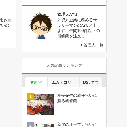
管理人AYU
用させ
外資系企業に務めるサ
祝いの
ラリーマンのAYUと申し
ます。年間100件以上の
胡蝶蘭を注文し...
管理人一覧
人気記事ランキング
殿堂
カテゴリー
はてブ
校長先生の就任祝いに
贈る胡蝶蘭
薬局のオープン祝いに