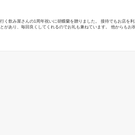
行く飲み屋さんの1周年祝いに胡蝶蘭を贈りました。 接待でもお店を利
とがあり、毎回良くしてくれるのでお礼も兼ねています。 他からもお
レンジが届いていましたが、このように並べると違い […]