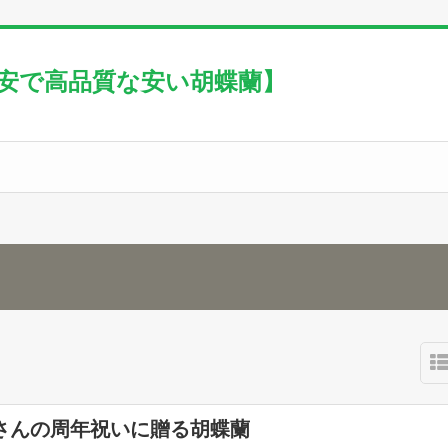
激安で高品質な安い胡蝶蘭】
さんの周年祝いに贈る胡蝶蘭