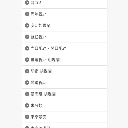
口コミ
周年祝い
安い胡蝶蘭
就任祝い
当日配達・翌日配達
当選祝い 胡蝶蘭
新宿 胡蝶蘭
昇進祝い
最高級 胡蝶蘭
未分類
東京最安