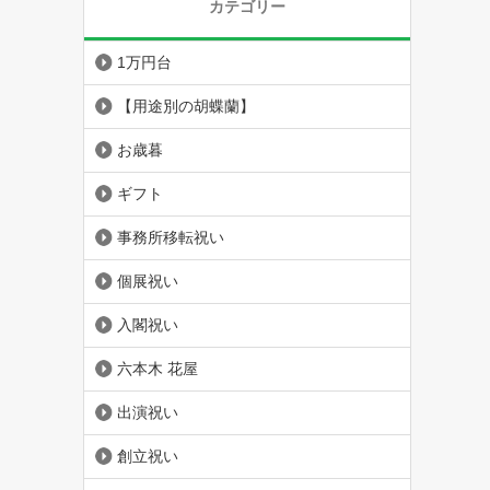
カテゴリー
1万円台
【用途別の胡蝶蘭】
お歳暮
ギフト
事務所移転祝い
個展祝い
入閣祝い
六本木 花屋
出演祝い
創立祝い