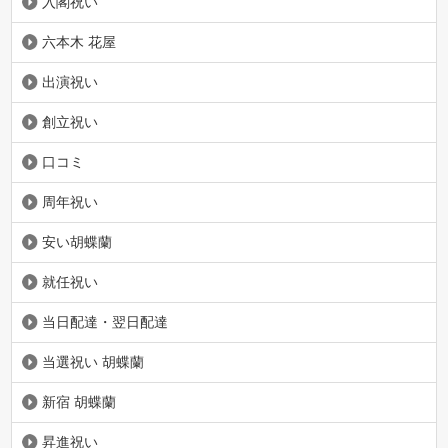
入閣祝い
六本木 花屋
出演祝い
創立祝い
口コミ
周年祝い
安い胡蝶蘭
就任祝い
当日配達・翌日配達
当選祝い 胡蝶蘭
新宿 胡蝶蘭
昇進祝い