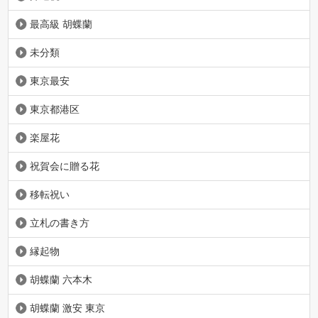
最高級 胡蝶蘭
未分類
東京最安
東京都港区
楽屋花
祝賀会に贈る花
移転祝い
立札の書き方
縁起物
胡蝶蘭 六本木
胡蝶蘭 激安 東京