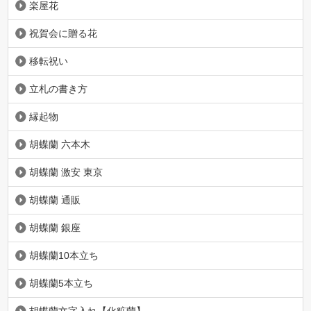
楽屋花
祝賀会に贈る花
移転祝い
立札の書き方
縁起物
胡蝶蘭 六本木
胡蝶蘭 激安 東京
胡蝶蘭 通販
胡蝶蘭 銀座
胡蝶蘭10本立ち
胡蝶蘭5本立ち
胡蝶蘭文字入れ【化粧蘭】