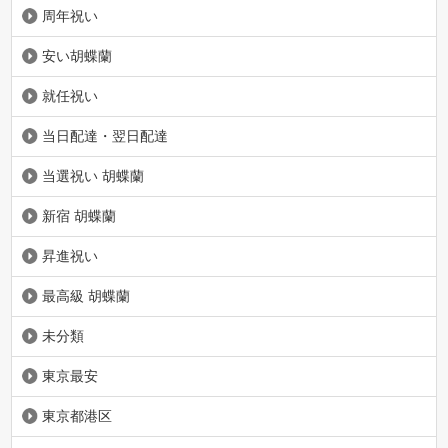
周年祝い
安い胡蝶蘭
就任祝い
当日配達・翌日配達
当選祝い 胡蝶蘭
新宿 胡蝶蘭
昇進祝い
最高級 胡蝶蘭
未分類
東京最安
東京都港区