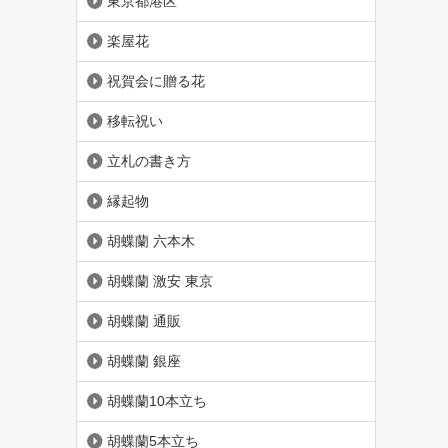
東京都港区
楽屋花
祝賀会に贈る花
移転祝い
立札の書き方
縁起物
胡蝶蘭 六本木
胡蝶蘭 激安 東京
胡蝶蘭 通販
胡蝶蘭 銀座
胡蝶蘭10本立ち
胡蝶蘭5本立ち