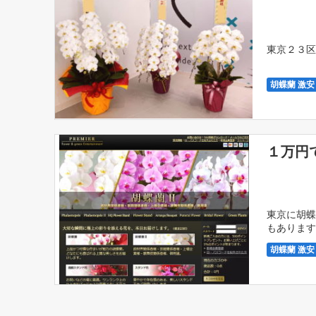
東京２３区
胡蝶蘭 激安
１万円
東京に胡蝶
もあります
胡蝶蘭なら
胡蝶蘭 激安