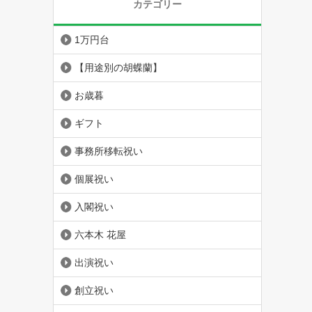
カテゴリー
1万円台
【用途別の胡蝶蘭】
お歳暮
ギフト
事務所移転祝い
個展祝い
入閣祝い
六本木 花屋
出演祝い
創立祝い