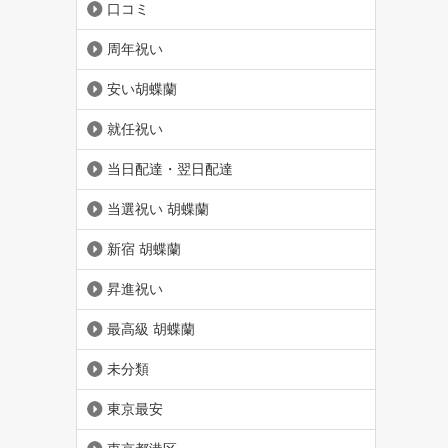
口コミ
周年祝い
安い胡蝶蘭
就任祝い
当日配達・翌日配達
当選祝い 胡蝶蘭
新宿 胡蝶蘭
昇進祝い
最高級 胡蝶蘭
未分類
東京最安