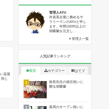
管理人AYU
外資系企業に務めるサ
ラリーマンのAYUと申し
ます。年間100件以上の
胡蝶蘭を注文し...
管理人一覧
人気記事ランキング
殿堂
カテゴリー
はてブ
い花屋
 同じ
校長先生の就任祝いに
贈る胡蝶蘭
薬局のオープン祝いに